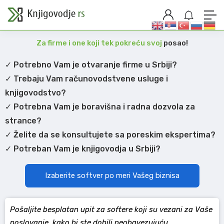
Za firme i one koji tek pokreću svoj
posao!
✓ Potrebno Vam je otvaranje firme u Srbiji?
✓ Trebaju Vam računovodstvene usluge i
knjigovodstvo?
✓ Potrebna Vam je boravišna i radna dozvola za
strance?
✓ Želite da se konsultujete sa poreskim ekspertima?
✓ Potreban Vam je knjigovodja u Srbiji?
Izaberite softver po meri Vašeg biznisa
Pošaljite besplatan upit za softere koji su vezani za Vaše
poslovanje, kako bi ste dobili neobavezujuću