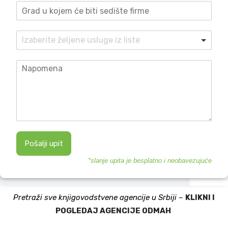
Pošalji upit
*slanje upita je besplatno i neobavezujuće
Pretraži sve knjigovodstvene agencije u Srbiji –
KLIKNI I
POGLEDAJ AGENCIJE ODMAH