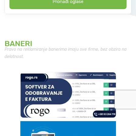
Pronađi oglase
BANERI
Pravo na reklamiranje banerima imaju sve firme, bez obzira na
delatnost.