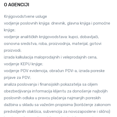
O AGENCIJI
Knjigovodstvene usluge
vodjenje poslovnih knjiga: dnevnik, glavna knjiga i pomoćne
knjige;
vodjenje analitičkih knjigovodstava: kupci, dobavljači,
osnovna sredstva, roba, proizvodnja, materijal, gotovi
proizvodi;
izrada kalkulacija maloprodajnih i veleprodajnih cena,
vodjenje KEPU knjige;
vodjenje PDV evidencija, obračun PDV-a, izrada poreske
prijave za PDV;
analiza poslovanja i finansijskih pokazatelja sa ciljem
obezbedjivanja informacija klijentu za donošenje najboljih
poslovnih odluka u pravcu plaćanja najmanjih poreskih
dažbina u skladu sa važećim propisima (korišćenje zakonom
predvidjenih olakšica, subvencija za novozaposlene i slično)