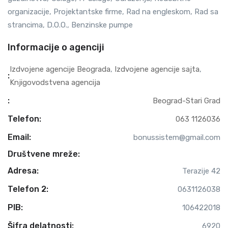
organizacije, Projektantske firme, Rad na engleskom, Rad sa
strancima, D.O.O., Benzinske pumpe
Informacije o agenciji
Izdvojene agencije Beograda
,
Izdvojene agencije sajta
,
:
Knjigovodstvena agencija
:
Beograd-Stari Grad
Telefon:
063 1126036
Email:
bonussistem@gmail.com
Društvene mreže:
Adresa:
Terazije 42
Telefon 2:
0631126038
PIB:
106422018
Šifra delatnosti:
6920