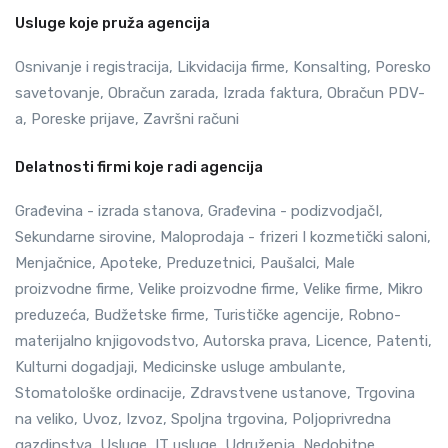
Usluge koje pruža agencija
Osnivanje i registracija, Likvidacija firme, Konsalting, Poresko
savetovanje, Obračun zarada, Izrada faktura, Obračun PDV-
a, Poreske prijave, Završni računi
Delatnosti firmi koje radi agencija
Građevina - izrada stanova, Građevina - podizvodjačI,
Sekundarne sirovine, Maloprodaja - frizeri I kozmetički saloni,
Menjačnice, Apoteke, Preduzetnici, Paušalci, Male
proizvodne firme, Velike proizvodne firme, Velike firme, Mikro
preduzeća, Budžetske firme, Turističke agencije, Robno-
materijalno knjigovodstvo, Autorska prava, Licence, Patenti,
Kulturni dogadjaji, Medicinske usluge ambulante,
Stomatološke ordinacije, Zdravstvene ustanove, Trgovina
na veliko, Uvoz, Izvoz, Spoljna trgovina, Poljoprivredna
gazdinstva, Usluge, IT usluge, Udruženja, Nedobitne