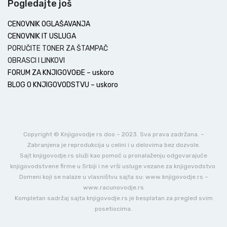
Pogledajte još
CENOVNIK OGLAŠAVANJA
CENOVNIK IT USLUGA
PORUČITE TONER ZA ŠTAMPAČ
OBRASCI I LINKOVI
FORUM ZA KNJIGOVOĐE – uskoro
BLOG O KNJIGOVODSTVU – uskoro
Copyright © Knjigovodje rs doo – 2023. Sva prava zadržana. –
Zabranjena je reprodukcija u celini i u delovima bez dozvole.
Sajt knjigovodje.rs služi kao pomoć u pronalaženju odgovarajuće
knjigovodstvene firme u Srbiji i ne vrši usluge vezane za knjigovodstvo.
Domeni koji se nalaze u vlasništvu sajta su: www.knjigovodje.rs –
www.racunovodje.rs
Kompletan sadržaj sajta knjigovodje.rs je besplatan za pregled svim
posetiocima.