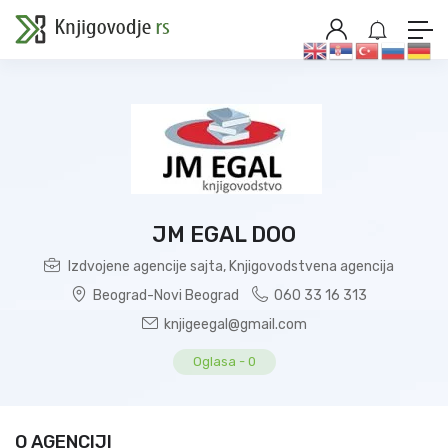
JM EGAL DOO
Izdvojene agencije sajta
,
Knjigovodstvena agencija
Beograd-Novi Beograd
060 33 16 313
knjigeegal@gmail.com
Oglasa
-
0
O AGENCIJI