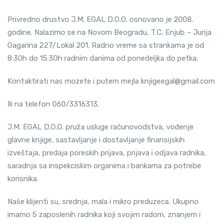
Privredno drustvo J.M. EGAL D.O.O. osnovano je 2008.
godine. Nalazimo se na Novom Beogradu, T.C. Enjub – Jurija
Gagarina 227/Lokal 201. Radno vreme sa strankama je od
8:30h do 15:30h radnim danima od ponedeljka do petka.
Kontaktirati nas mozete i putem mejla knjigeegal@gmail.com
Ili na telefon 060/3316313.
J.M. EGAL D.O.O. pruža usluge računovodstva, vođenje
glavne knjige, sastavljanje i dostavljanje finansijskih
izveštaja, predaja poreskih prijava, prijava i odjava radnika,
saradnja sa inspekciskim organima i bankama za potrebe
korisnika.
Naše klijenti su, srednja, mala i mikro preduzeca. Ukupno
imamo 5 zaposlenih radnika koji svojim radom, znanjem i