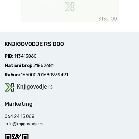
KNJIGOVODJE RS DOO
PIB:
113413860
Matični broj:
21862681
Račun:
165000701680939491
Marketing
064 24 15 068
info@knjigovodje.rs