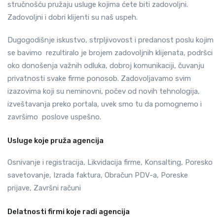
stručnošću pružaju usluge kojima ćete biti zadovoljni.
Zadovoljni i dobri klijenti su naš uspeh.
Dugogodišnje iskustvo, strpljivovost i predanost poslu kojim
se bavimo rezultiralo je brojem zadovoljnih klijenata, podršci
oko donošenja važnih odluka, dobroj komunikaciji, čuvanju
privatnosti svake firme ponosob. Zadovoljavamo svim
izazovima koji su neminovni, počev od novih tehnologija,
izveštavanja preko portala, uvek smo tu da pomognemo i
završimo poslove uspešno.
Usluge koje pruža agencija
Osnivanje i registracija, Likvidacija firme, Konsalting, Poresko
savetovanje, Izrada faktura, Obračun PDV-a, Poreske
prijave, Završni računi
Delatnosti firmi koje radi agencija