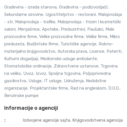
Građevina - izrada stanova, Građevina - podizvodjačI,
Sekundarne sirovine, Ugostiteljstvo - restorani, Maloprodaja
- str, Maloprodaja - trafike, Maloprodaja - frizeri I kozmetički
saloni, Menjačnice, Apoteke, Preduzetnici, Paušalci, Male
proizvodne firme, Velike proizvodne firme, Velike firme, Mikro
preduzeća, Budžetske firme, Turističke agencije, Robno-
materijalno knjigovodstvo, Autorska prava, Licence, Patenti,
Kulturni dogadjaji, Medicinske usluge ambulante,
Stomatološke ordinacije, Zdravstvene ustanove, Trgovina
na veliko, Uvoz, Izvoz, Spoljna trgovina, Poljoprivredna
gazdinstva, Usluge, IT usluge, Udruženja, Nedobitne
organizacije, Projektantske firme, Rad na engleskom, D.O.O.,
Benzinske pumpe
Informacije o agenciji
:
Izdvojene agencije sajta
,
Knjigovodstvena agencija