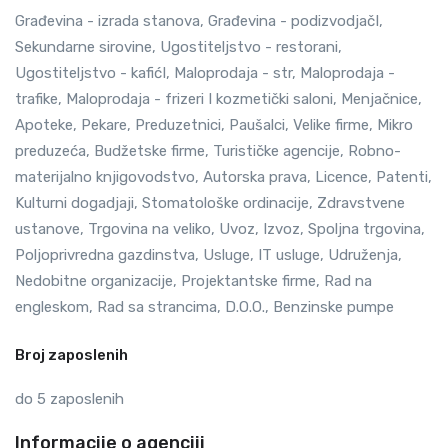
Građevina - izrada stanova, Građevina - podizvodjačI,
Sekundarne sirovine, Ugostiteljstvo - restorani,
Ugostiteljstvo - kafićI, Maloprodaja - str, Maloprodaja -
trafike, Maloprodaja - frizeri I kozmetički saloni, Menjačnice,
Apoteke, Pekare, Preduzetnici, Paušalci, Velike firme, Mikro
preduzeća, Budžetske firme, Turističke agencije, Robno-
materijalno knjigovodstvo, Autorska prava, Licence, Patenti,
Kulturni dogadjaji, Stomatološke ordinacije, Zdravstvene
ustanove, Trgovina na veliko, Uvoz, Izvoz, Spoljna trgovina,
Poljoprivredna gazdinstva, Usluge, IT usluge, Udruženja,
Nedobitne organizacije, Projektantske firme, Rad na
engleskom, Rad sa strancima, D.O.O., Benzinske pumpe
Broj zaposlenih
do 5 zaposlenih
Informacije o agenciji