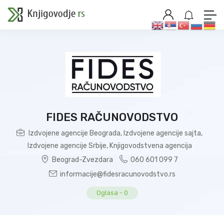
FIDES RAČUNOVODSTVO
Izdvojene agencije Beograda
,
Izdvojene agencije sajta
,
Izdvojene agencije Srbije
,
Knjigovodstvena agencija
Beograd-Zvezdara
060 601 099 7
informacije@fidesracunovodstvo.rs
Oglasa
-
0