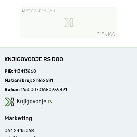
KNJIGOVODJE RS DOO
PIB:
113413860
Matični broj:
21862681
Račun:
165000701680939491
Marketing
064 24 15 068