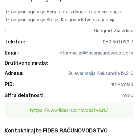
Izdvojene agencije Beograda
,
Izdvojene agencije sajta
,
:
Izdvojene agencije Srbije
,
Knjigovodstvena agencija
:
Beograd-Zvezdara
Telefon:
060 601 099 7
Email:
informacije@fidesracunovodstvo.rs
Društvene mreže:
Adresa:
Bulevar kralja Aleksandra br.210
PIB:
101969123
Šifra delatnosti:
6920
https://www.fidesracunovodstvo.rs/
Kontaktirajte FIDES RAČUNOVODSTVO