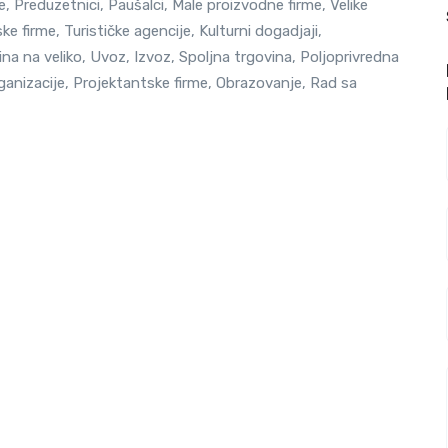
ke, Preduzetnici, Paušalci, Male proizvodne firme, Velike
e firme, Turističke agencije, Kulturni dogadjaji,
a na veliko, Uvoz, Izvoz, Spoljna trgovina, Poljoprivredna
ganizacije, Projektantske firme, Obrazovanje, Rad sa