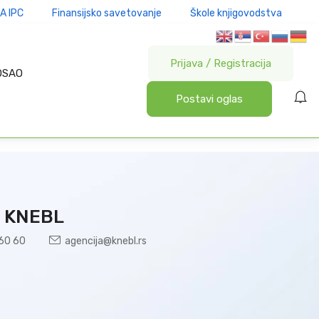
A IPC
Finansijsko savetovanje
Škole knjigovodstva
Prijava
/
Registracija
OSAO
Postavi oglas
 KNEBL
60 60
agencija@knebl.rs