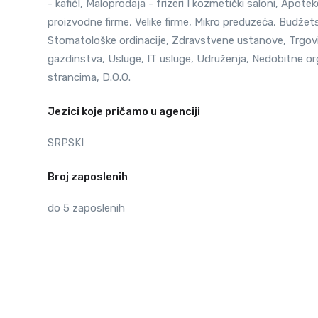
- kafićI, Maloprodaja - frizeri I kozmetički saloni, Apote
proizvodne firme, Velike firme, Mikro preduzeća, Budžetsk
Stomatološke ordinacije, Zdravstvene ustanove, Trgovin
gazdinstva, Usluge, IT usluge, Udruženja, Nedobitne or
strancima, D.O.O.
Jezici koje pričamo u agenciji
SRPSKI
Broj zaposlenih
do 5 zaposlenih