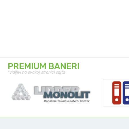
PREMIUM BANERI
*vidljivi na svakoj stranici sajta