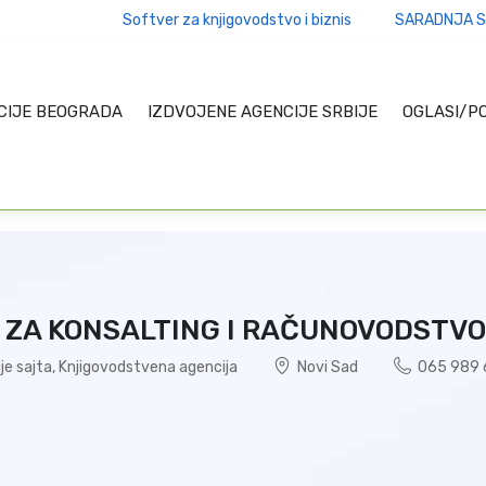
Softver za knjigovodstvo i biznis
SARADNJA S
CIJE BEOGRADA
IZDVOJENE AGENCIJE SRBIJE
OGLASI/P
 ZA KONSALTING I RAČUNOVODSTVO
je sajta
,
Knjigovodstvena agencija
Novi Sad
065 989 