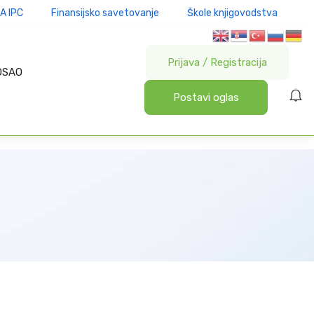
A IPC
Finansijsko savetovanje
Škole knjigovodstva
Prijava
/
Registracija
OSAO
Postavi oglas