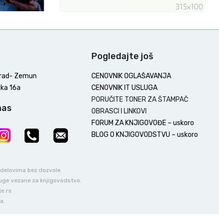
Pogledajte još
rad- Zemun
CENOVNIK OGLAŠAVANJA
ka 16a
CENOVNIK IT USLUGA
PORUČITE TONER ZA ŠTAMPAČ
nas
OBRASCI I LINKOVI
FORUM ZA KNJIGOVOĐE – uskoro
BLOG O KNJIGOVODSTVU – uskoro
u delovima bez dozvole.
luge vezane za knjigovodstvo.
je.rs
a.