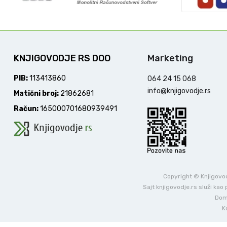
KNJIGOVODJE RS DOO
Marketing
PIB:
113413860
064 24 15 068
info@knjigovodje.rs
Matični broj:
21862681
Račun:
165000701680939491
Copyright © Knjigovodj
Sajt knjigovodje.rs služi ka
Dome
K