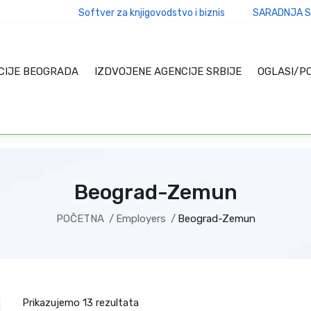
Softver za knjigovodstvo i biznis
SARADNJA S
CIJE BEOGRADA
IZDVOJENE AGENCIJE SRBIJE
OGLASI/P
Beograd-Zemun
POČETNA
Employers
Beograd-Zemun
Prikazujemo 13 rezultata