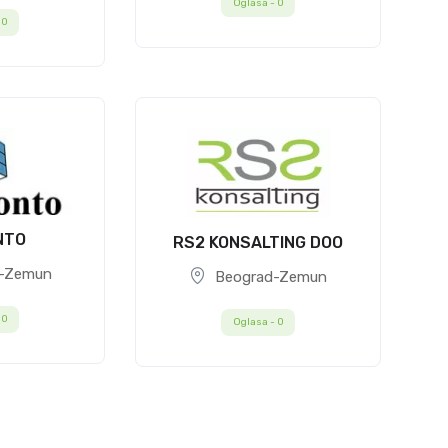
Oglasa -
0
-
0
NTO
RS2 KONSALTING DOO
-Zemun
Beograd-Zemun
-
0
Oglasa -
0