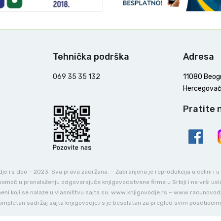
Tehnička podrška
Adresa
069 35 35 132
11080 Beog
Hercegovač
Pratite 
e rs doo – 2023. Sva prava zadržana. – Zabranjena je reprodukcija u celini i 
o pomoć u pronalaženju odgovarajuće knjigovodstvene firme u Srbiji i ne vrši us
ni koji se nalaze u vlasništvu sajta su: www.knjigovodje.rs – www.racunovod
ompletan sadržaj sajta knjigovodje.rs je besplatan za pregled svim posetiocim