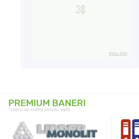
PREMIUM BANERI
*vidljivi na svakoj stranici sajta