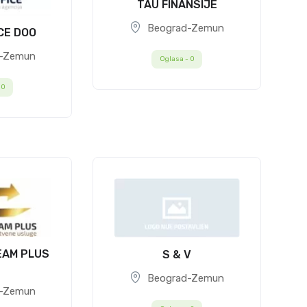
TAU FINANSIJE
Beograd-Zemun
CE DOO
-Zemun
Oglasa -
0
-
0
EAM PLUS
S & V
Beograd-Zemun
-Zemun