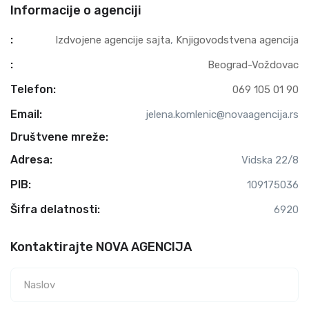
Informacije o agenciji
:
Izdvojene agencije sajta
,
Knjigovodstvena agencija
:
Beograd-Voždovac
Telefon:
069 105 01 90
Email:
jelena.komlenic@novaagencija.rs
Društvene mreže:
Adresa:
Vidska 22/8
PIB:
109175036
Šifra delatnosti:
6920
Kontaktirajte NOVA AGENCIJA