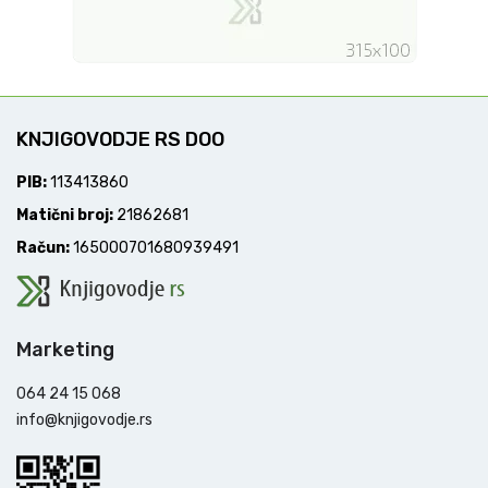
KNJIGOVODJE RS DOO
PIB:
113413860
Matični broj:
21862681
Račun:
165000701680939491
Marketing
064 24 15 068
info@knjigovodje.rs