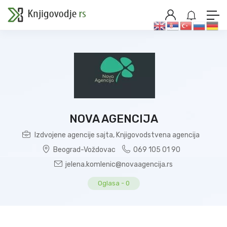
NOVA AGENCIJA
Izdvojene agencije sajta
,
Knjigovodstvena agencija
Beograd-Voždovac
069 105 01 90
jelena.komlenic@novaagencija.rs
Oglasa
-
0