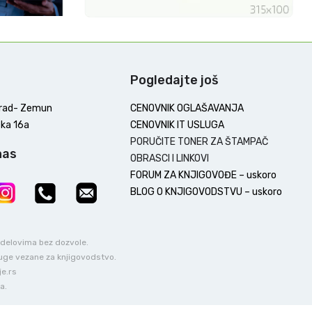
Pogledajte još
rad- Zemun
CENOVNIK OGLAŠAVANJA
ka 16a
CENOVNIK IT USLUGA
PORUČITE TONER ZA ŠTAMPAČ
nas
OBRASCI I LINKOVI
FORUM ZA KNJIGOVOĐE – uskoro
BLOG O KNJIGOVODSTVU – uskoro
u delovima bez dozvole.
luge vezane za knjigovodstvo.
je.rs
a.