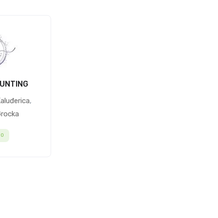
UNTING
aluđerica
,
rocka
-
0