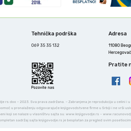
Tehnička podrška
Adresa
069 35 35 132
11080 Beog
Hercegovač
Pratite 
e rs doo – 2023. Sva prava zadržana. – Zabranjena je reprodukcija u celini i 
o pomoć u pronalaženju odgovarajuće knjigovodstvene firme u Srbiji i ne vrši us
ni koji se nalaze u vlasništvu sajta su: www.knjigovodje.rs – www.racunovod
ompletan sadržaj sajta knjigovodje.rs je besplatan za pregled svim posetiocim