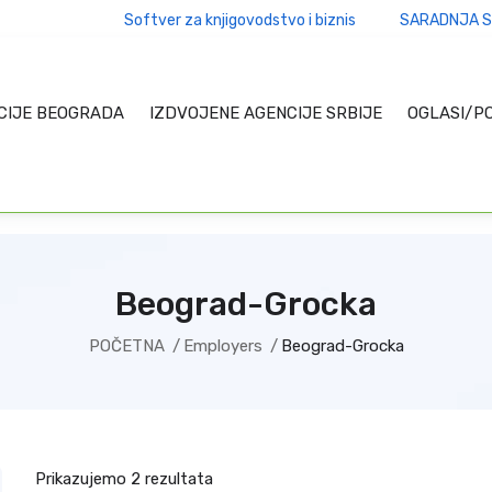
Softver za knjigovodstvo i biznis
SARADNJA S
CIJE BEOGRADA
IZDVOJENE AGENCIJE SRBIJE
OGLASI/P
Beograd-Grocka
POČETNA
Employers
Beograd-Grocka
Prikazujemo 2 rezultata