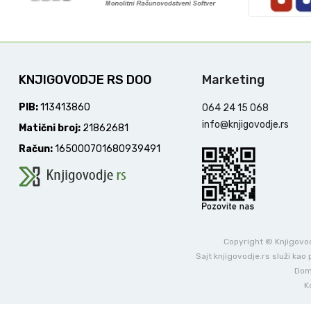
KNJIGOVODJE RS DOO
Marketing
PIB:
113413860
064 24 15 068
info@knjigovodje.rs
Matični broj:
21862681
Račun:
165000701680939491
Copyright © Knjigovodj
Sajt knjigovodje.rs služi ka
Dome
K