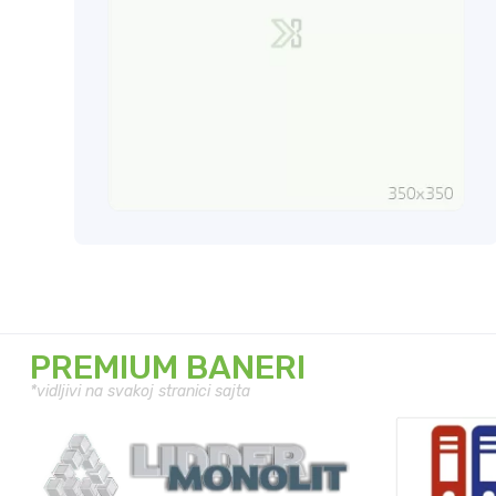
PREMIUM BANERI
*vidljivi na svakoj stranici sajta