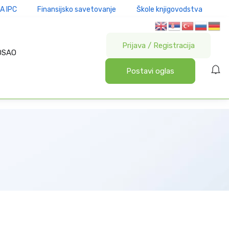
A IPC
Finansijsko savetovanje
Škole knjigovodstva
Prijava
/
Registracija
OSAO
Postavi oglas