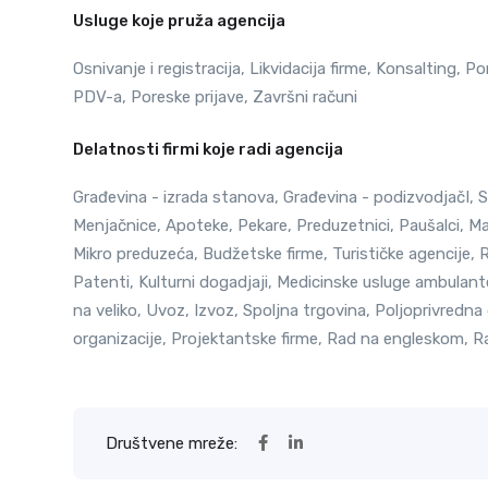
Usluge koje pruža agencija
Osnivanje i registracija, Likvidacija firme, Konsalting,
PDV-a, Poreske prijave, Završni računi
Delatnosti firmi koje radi agencija
Građevina - izrada stanova, Građevina - podizvodjačI, Se
Menjačnice, Apoteke, Pekare, Preduzetnici, Paušalci, Mal
Mikro preduzeća, Budžetske firme, Turističke agencije,
Patenti, Kulturni dogadjaji, Medicinske usluge ambulan
na veliko, Uvoz, Izvoz, Spoljna trgovina, Poljoprivredn
organizacije, Projektantske firme, Rad na engleskom, 
Društvene mreže: