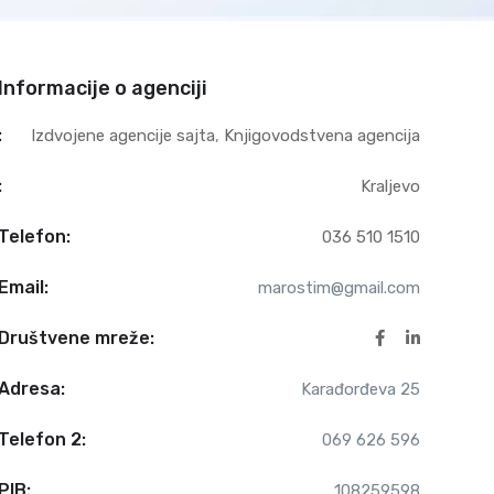
Informacije o agenciji
:
Izdvojene agencije sajta
,
Knjigovodstvena agencija
:
Kraljevo
Telefon:
036 510 1510
Email:
marostim@gmail.com
Društvene mreže:
Adresa:
Karađorđeva 25
Telefon 2:
069 626 596
PIB:
108259598