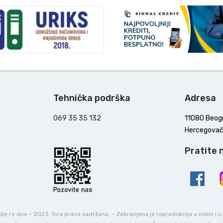
Tehnička podrška
Adresa
069 35 35 132
11080 Beog
Hercegovač
Pratite 
e rs doo – 2023. Sva prava zadržana. – Zabranjena je reprodukcija u celini i 