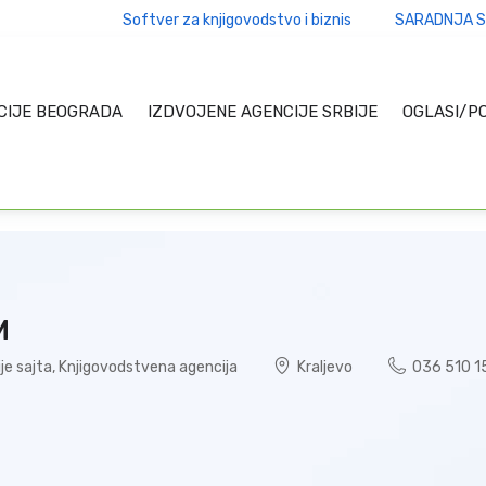
Softver za knjigovodstvo i biznis
SARADNJA S
CIJE BEOGRADA
IZDVOJENE AGENCIJE SRBIJE
OGLASI/P
M
je sajta
,
Knjigovodstvena agencija
Kraljevo
036 510 1