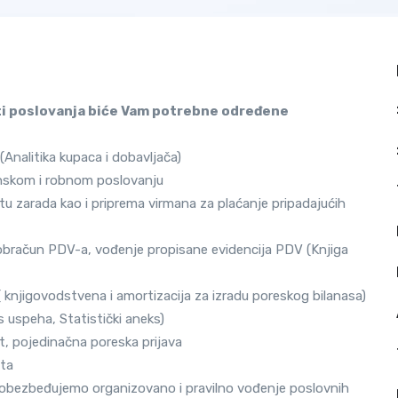
sti poslovanja biće Vam potrebne određene
(Analitika kupaca i dobavljača)
cinskom i robnom poslovanju
tu zarada kao i priprema virmana za plaćanje pripadajućih
obračun PDV-a, vođenje propisane evidencija PDV (Knjiga
 knjigovodstvena i amortizacija za izradu poreskog bilanasa)
s uspeha, Statistički aneks)
t, pojedinačna poreska prijava
nta
obezbeđujemo organizovano i pravilno vođenje poslovnih