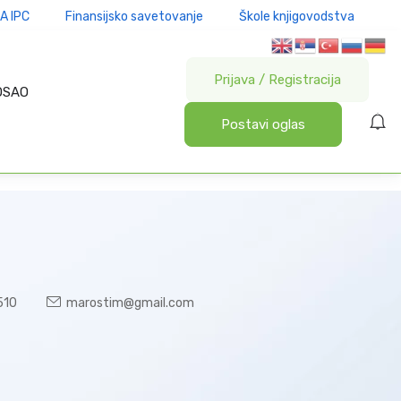
A IPC
Finansijsko savetovanje
Škole knjigovodstva
Prijava
/
Registracija
OSAO
Postavi oglas
510
marostim@gmail.com