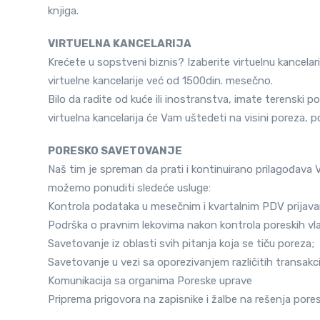
knjiga.
VIRTUELNA KANCELARIJA
Krećete u sopstveni biznis? Izaberite virtuelnu kancela
virtuelne kancelarije već od 1500din. mesečno.
Bilo da radite od kuće ili inostranstva, imate terenski 
virtuelna kancelarija će Vam uštedeti na visini poreza,
PORESKO SAVETOVANJE
Naš tim je spreman da prati i kontinuirano prilagođava
možemo ponuditi sledeće usluge:
Kontrola podataka u mesečnim i kvartalnim PDV prijav
Podrška o pravnim lekovima nakon kontrola poreskih vla
Savetovanje iz oblasti svih pitanja koja se tiču poreza;
Savetovanje u vezi sa oporezivanjem različitih transakci
Komunikacija sa organima Poreske uprave
Priprema prigovora na zapisnike i žalbe na rešenja pore