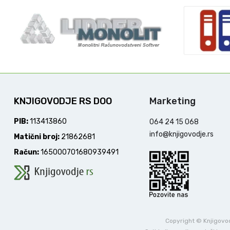
KNJIGOVODJE RS DOO
Marketing
PIB:
113413860
064 24 15 068
info@knjigovodje.rs
Matični broj:
21862681
Račun:
165000701680939491
Copyright © Knjigovodj