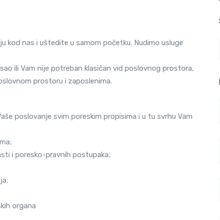
riju kod nas i uštedite u samom početku. Nudimo usluge
posao ili Vam nije potreban klasičan vid poslovnog prostora,
 poslovnom prostoru i zaposlenima.
 Vaše poslovanje svim poreskim propisima i u tu svrhu Vam
ama;
sti i poresko-pravnih postupaka;
ja;
skih organa