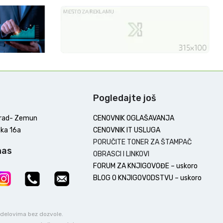
Pogledajte još
rad- Zemun
CENOVNIK OGLAŠAVANJA
ka 16a
CENOVNIK IT USLUGA
PORUČITE TONER ZA ŠTAMPAČ
nas
OBRASCI I LINKOVI
FORUM ZA KNJIGOVOĐE – uskoro
BLOG O KNJIGOVODSTVU – uskoro
u delovima bez dozvole.