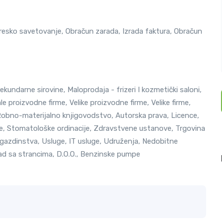
 Poresko savetovanje, Obračun zarada, Izrada faktura, Obračun
kundarne sirovine, Maloprodaja - frizeri I kozmetički saloni,
e proizvodne firme, Velike proizvodne firme, Velike firme,
 Robno-materijalno knjigovodstvo, Autorska prava, Licence,
te, Stomatološke ordinacije, Zdravstvene ustanove, Trgovina
a gazdinstva, Usluge, IT usluge, Udruženja, Nedobitne
Rad sa strancima, D.O.O., Benzinske pumpe