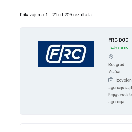
Prikazujemo
1
–
21
od 205 rezultata
FRC DOO
Izdvajamo
Beograd-
Vračar
Izdvoje
agencije saj
Knjigovodst
agencija