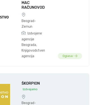
MAC
RAČUNOVODSTVO
Beograd-
Zemun
Izdvojene
agencije
Beograda
,
Knjigovodstvena
agencija
Oglasa -
0
ŠKORPION
Izdvajamo
Beograd-