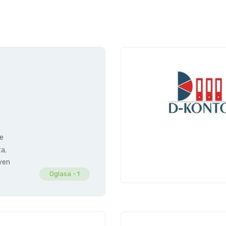
ne
ta
,
vena
Oglasa -
1