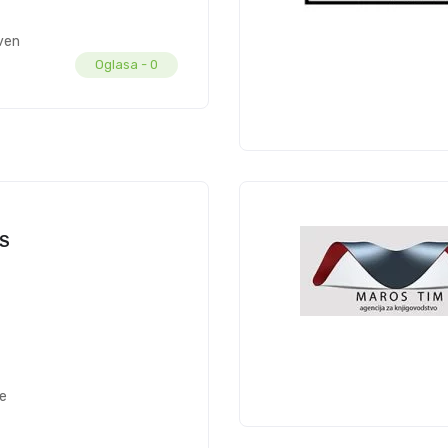
vena
Oglasa -
0
S
ne