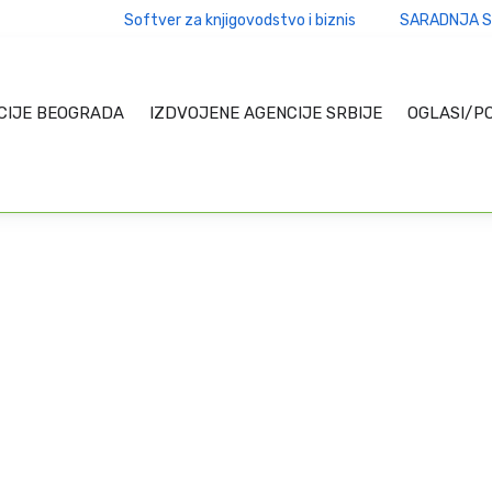
Softver za knjigovodstvo i biznis
SARADNJA S
CIJE BEOGRADA
IZDVOJENE AGENCIJE SRBIJE
OGLASI/P