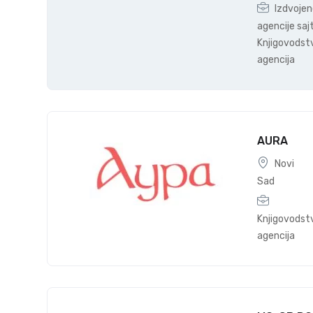
Izdvoje
agencije saj
Knjigovodst
agencija
AURA
Novi
Sad
Knjigovodst
agencija