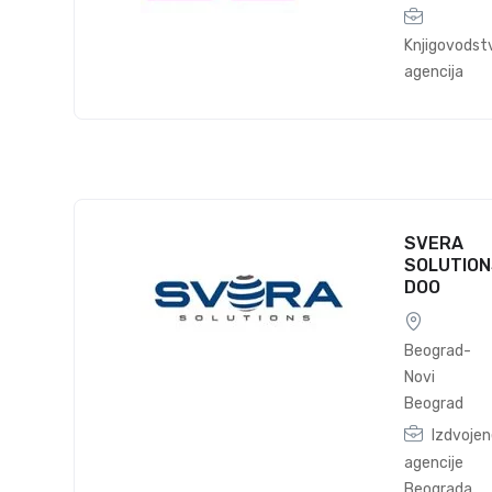
Knjigovodst
agencija
SVERA
SOLUTION
DOO
Beograd-
Novi
Beograd
Izdvoje
agencije
Beograda
,