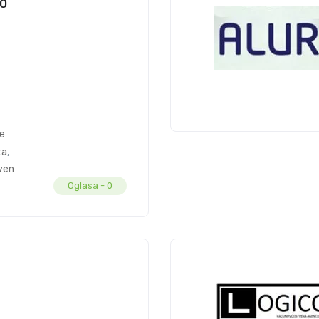
O
ne
ta
,
vena
Oglasa -
0