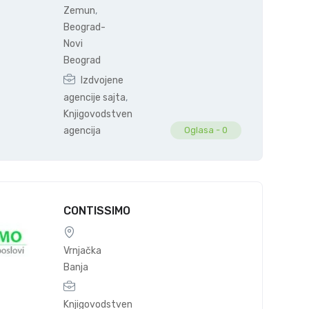
Zemun
,
Beograd-
Novi
Beograd
Izdvojene
agencije sajta
,
Knjigovodstvena
agencija
Oglasa -
0
CONTISSIMO
Vrnjačka
Banja
Knjigovodstvena