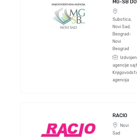
MG-SB DO
Subotica
,
Novi Sad
,
Beograd-
Novi
Beograd
Izdvoje
agencije saj
Knjigovodst
agencija
RACIO
Novi
Sad