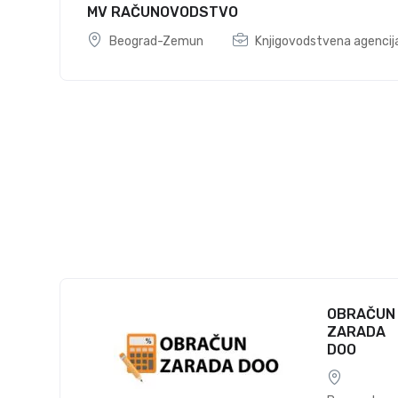
MV RAČUNOVODSTVO
Beograd-Zemun
Knjigovodstvena agencij
OBRAČUN
ZARADA
DOO