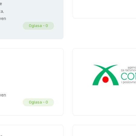
ne
ta
,
vena
Oglasa -
0
vena
Oglasa -
0