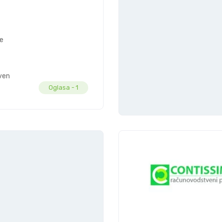
ne
vena
Oglasa -
1