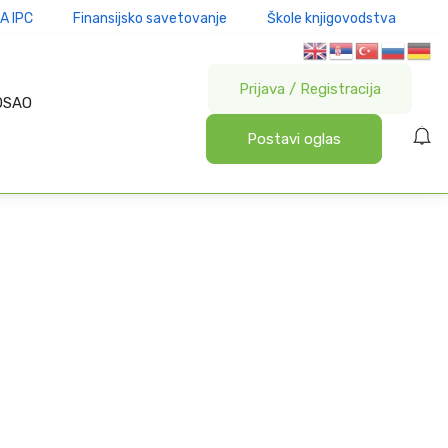
A IPC
Finansijsko savetovanje
Škole knjigovodstva
Prijava
/
Registracija
OSAO
Postavi oglas