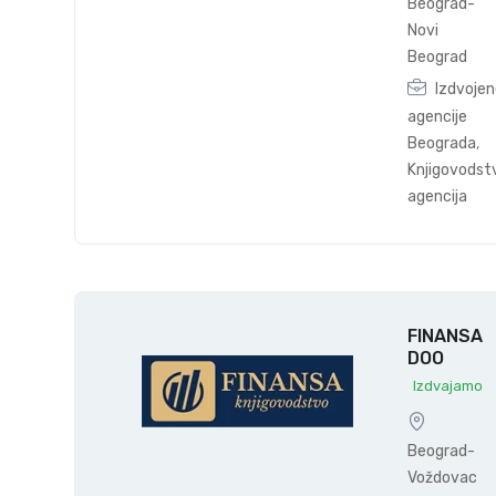
Beograd-
Novi
Beograd
Izdvoje
agencije
Beograda
,
Knjigovodst
agencija
FINANSA
DOO
Izdvajamo
Beograd-
Voždovac