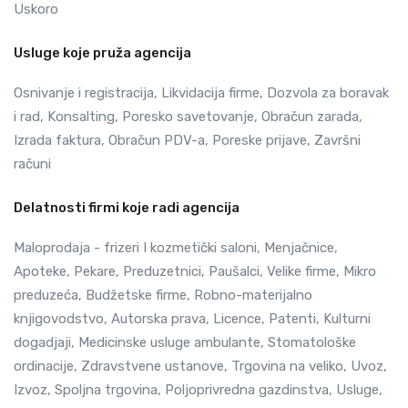
Uskoro
Usluge koje pruža agencija
Osnivanje i registracija, Likvidacija firme, Dozvola za boravak
i rad, Konsalting, Poresko savetovanje, Obračun zarada,
Izrada faktura, Obračun PDV-a, Poreske prijave, Završni
računi
Delatnosti firmi koje radi agencija
Maloprodaja - frizeri I kozmetički saloni, Menjačnice,
Apoteke, Pekare, Preduzetnici, Paušalci, Velike firme, Mikro
preduzeća, Budžetske firme, Robno-materijalno
knjigovodstvo, Autorska prava, Licence, Patenti, Kulturni
dogadjaji, Medicinske usluge ambulante, Stomatološke
ordinacije, Zdravstvene ustanove, Trgovina na veliko, Uvoz,
Izvoz, Spoljna trgovina, Poljoprivredna gazdinstva, Usluge,