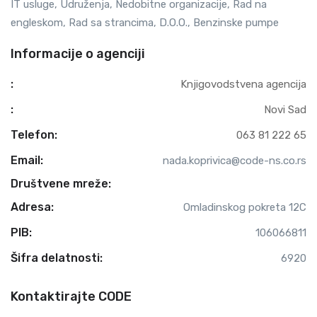
IT usluge, Udruženja, Nedobitne organizacije, Rad na
engleskom, Rad sa strancima, D.O.O., Benzinske pumpe
Informacije o agenciji
:
Knjigovodstvena agencija
:
Novi Sad
Telefon:
063 81 222 65
Email:
nada.koprivica@code-ns.co.rs
Društvene mreže:
Adresa:
Omladinskog pokreta 12C
PIB:
106066811
Šifra delatnosti:
6920
Kontaktirajte CODE