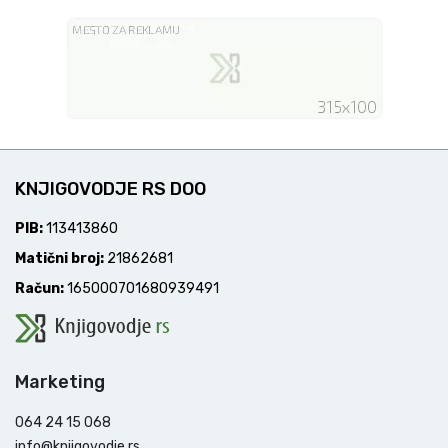
KNJIGOVODJE RS DOO
PIB:
113413860
Matični broj:
21862681
Račun:
165000701680939491
Marketing
064 24 15 068
info@knjigovodje.rs