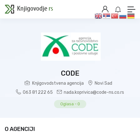
CODE
Knjigovodstvena agencija
Novi Sad
063 81 222 65
nada.koprivica@code-ns.co.rs
Oglasa
-
0
O AGENCIJI