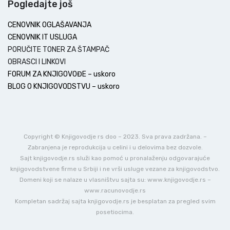
Pogledajte još
CENOVNIK OGLAŠAVANJA
CENOVNIK IT USLUGA
PORUČITE TONER ZA ŠTAMPAČ
OBRASCI I LINKOVI
FORUM ZA KNJIGOVOĐE – uskoro
BLOG O KNJIGOVODSTVU – uskoro
Copyright © Knjigovodje rs doo – 2023. Sva prava zadržana. –
Zabranjena je reprodukcija u celini i u delovima bez dozvole.
Sajt knjigovodje.rs služi kao pomoć u pronalaženju odgovarajuće
knjigovodstvene firme u Srbiji i ne vrši usluge vezane za knjigovodstvo.
Domeni koji se nalaze u vlasništvu sajta su: www.knjigovodje.rs –
www.racunovodje.rs
Kompletan sadržaj sajta knjigovodje.rs je besplatan za pregled svim
posetiocima.