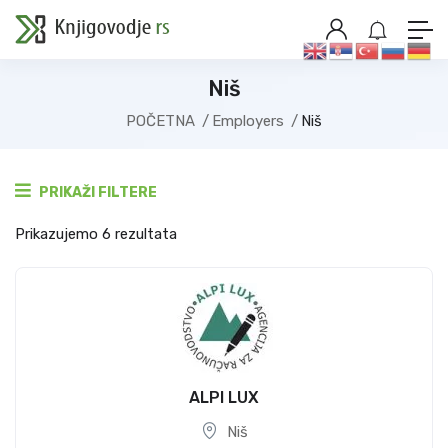
Niš
POČETNA
Employers
Niš
PRIKAŽI FILTERE
Prikazujemo 6 rezultata
ALPI LUX
Niš