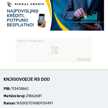
KNJIGOVODJE RS DOO
PIB:
113413860
Matični broj:
21862681
Račun:
165000701680939491