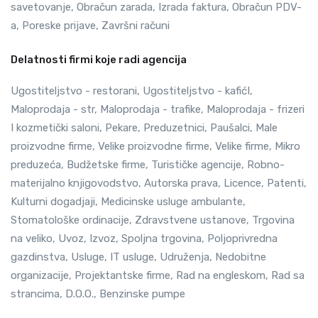
savetovanje, Obračun zarada, Izrada faktura, Obračun PDV-
a, Poreske prijave, Završni računi
Delatnosti firmi koje radi agencija
Ugostiteljstvo - restorani, Ugostiteljstvo - kafićI,
Maloprodaja - str, Maloprodaja - trafike, Maloprodaja - frizeri
I kozmetički saloni, Pekare, Preduzetnici, Paušalci, Male
proizvodne firme, Velike proizvodne firme, Velike firme, Mikro
preduzeća, Budžetske firme, Turističke agencije, Robno-
materijalno knjigovodstvo, Autorska prava, Licence, Patenti,
Kulturni dogadjaji, Medicinske usluge ambulante,
Stomatološke ordinacije, Zdravstvene ustanove, Trgovina
na veliko, Uvoz, Izvoz, Spoljna trgovina, Poljoprivredna
gazdinstva, Usluge, IT usluge, Udruženja, Nedobitne
organizacije, Projektantske firme, Rad na engleskom, Rad sa
strancima, D.O.O., Benzinske pumpe