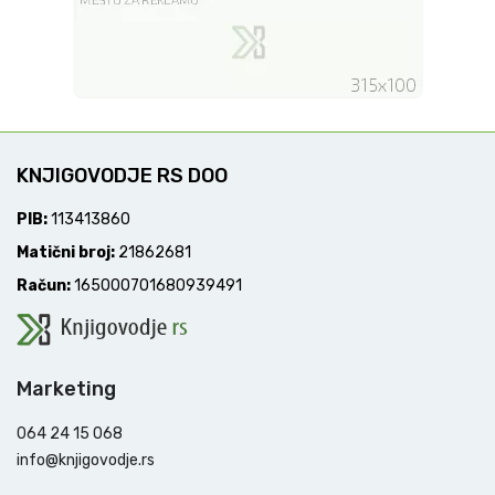
KNJIGOVODJE RS DOO
PIB:
113413860
Matični broj:
21862681
Račun:
165000701680939491
Marketing
064 24 15 068
info@knjigovodje.rs