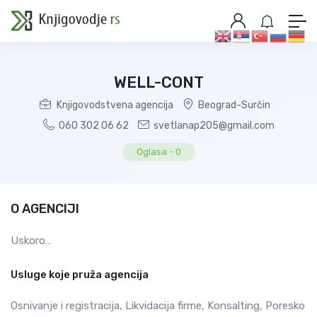
WELL-CONT
Knjigovodstvena agencija
Beograd-Surčin
060 302 06 62
svetlanap205@gmail.com
Oglasa
-
0
O AGENCIJI
Uskoro…
Usluge koje pruža agencija
Osnivanje i registracija, Likvidacija firme, Konsalting, Poresko