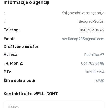
Informacije o agenciji
:
Knjigovodstvena agencija
:
Beograd-Surčin
Telefon:
060 302 06 62
Email:
svetlanap205@gmail.com
Društvene mreže:
Adresa:
Radnička 97
Telefon 2:
061 708 81 88
PIB:
103809994
Šifra delatnosti:
6920
Kontaktirajte WELL-CONT