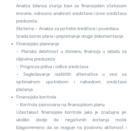
Analiza bilansa stanja bavi se finansijskim statusom
imovine, odnosno analizom sredstava i izvor sredstava
preduzeća.
Eksterna – Analiza za potrebe kreditora i poverilaca
Izrada biznis plana i pripremanje druge dokumentacije.
Finansijsko planiranje
– Planska delatnost u domenu finansija u skladu sa
ciljevima preduzeća
– Prognoza priliva i odliva sredstava
– Sagledavanje različitih alternativa u vezi sa
optimalnom upotrebom i nabavkom sredstava
plaćanja
Finansijska kontrola
– Kontrola zasnovana na finansijskom planu
Učestalost finansijske kontrole jako je značajna jer
ukoliko dodje do negativnih kretanja može
blagovremeno da se reaguje na poslovnu aktivnost i