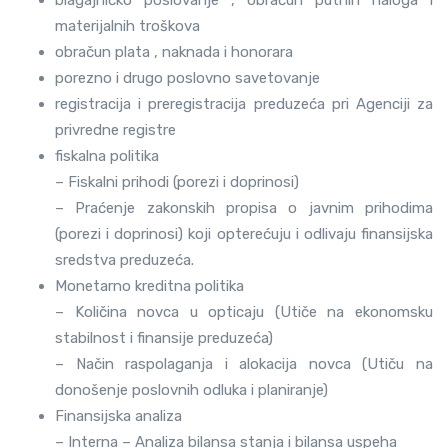
blagajničko poslovanje , obračun putnih naloga i
materijalnih troškova
obračun plata , naknada i honorara
porezno i drugo poslovno savetovanje
registracija i preregistracija preduzeća pri Agenciji za
privredne registre
fiskalna politika
– Fiskalni prihodi (porezi i doprinosi)
– Praćenje zakonskih propisa o javnim prihodima
(porezi i doprinosi) koji opterećuju i odlivaju finansijska
sredstva preduzeća.
Monetarno kreditna politika
– Količina novca u opticaju (Utiče na ekonomsku
stabilnost i finansije preduzeća)
– Način raspolaganja i alokacija novca (Utiču na
donošenje poslovnih odluka i planiranje)
Finansijska analiza
– Interna – Analiza bilansa stanja i bilansa uspeha