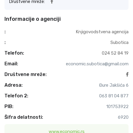
Društvene mreže:
Informacije o agenciji
:
Knjigovodstvena agencija
:
Subotica
Telefon:
024 52 84 19
Email:
economic.subotica@gmail.com
Društvene mreže:
Adresa:
Đure Jakšića 6
Telefon 2:
063 81 04 877
PIB:
101753922
Šifra delatnosti:
6920
www.economic.rs