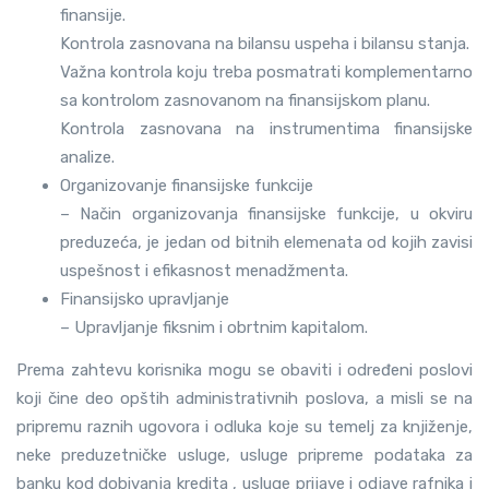
finansije.
Kontrola zasnovana na bilansu uspeha i bilansu stanja.
Važna kontrola koju treba posmatrati komplementarno
sa kontrolom zasnovanom na finansijskom planu.
Kontrola zasnovana na instrumentima finansijske
analize.
Organizovanje finansijske funkcije
– Način organizovanja finansijske funkcije, u okviru
preduzeća, je jedan od bitnih elemenata od kojih zavisi
uspešnost i efikasnost menadžmenta.
Finansijsko upravljanje
– Upravljanje fiksnim i obrtnim kapitalom.
Prema zahtevu korisnika mogu se obaviti i određeni poslovi
koji čine deo opštih administrativnih poslova, a misli se na
pripremu raznih ugovora i odluka koje su temelj za knjiženje,
neke preduzetničke usluge, usluge pripreme podataka za
banku kod dobivanja kredita , usluge prijave i odjave rafnika i