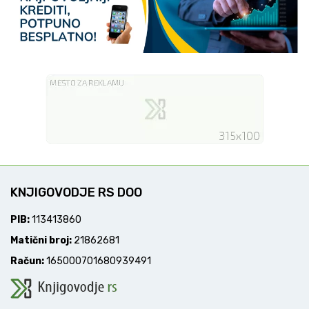
KNJIGOVODJE RS DOO
PIB:
113413860
Matični broj:
21862681
Račun:
165000701680939491