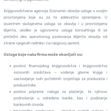
Knjigovodstvena agencija Economic obavlja usluge u svojim
prostorijama koje su za to adekvatno opremljene. U
izuzetnim slučajevima usluga se obavlja i u prostorijama
klijenta, ukoliko je ugovorena usluga konsaltinga ili se
pretežni deo operativnog poslovanja klijenta obavlja od
strane njegovih radnika i na njegovoj opremi.
Usluge koje naša firma može obavljati su:
poslovi finansijskog knjigovodstva i knjigovodstva
osnovnih sredstava – vođenje glavne knjige i
sastavljanje svih potrebnih izvještaja za preduzeća i
preduzetnike.
poslovi pripreme naloga za plaćanje, te njihovo
podnošenje u određene banke, kao i podizanje
bankovnih izvoda