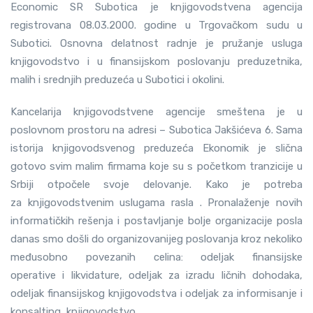
Economic SR Subotica je knjigovodstvena agencija
registrovana 08.03.2000. godine u Trgovačkom sudu u
Subotici. Osnovna delatnost radnje je pružanje usluga
knjigovodstvo i u finansijskom poslovanju preduzetnika,
malih i srednjih preduzeća u Subotici i okolini.
Kancelarija knjigovodstvene agencije smeštena je u
poslovnom prostoru na adresi – Subotica Jakšićeva 6. Sama
istorija knjigovodsvenog preduzeća Ekonomik je slična
gotovo svim malim firmama koje su s početkom tranzicije u
Srbiji otpočele svoje delovanje. Kako je potreba
za knjigovodstvenim uslugama rasla . Pronalaženje novih
informatičkih rešenja i postavljanje bolje organizacije posla
danas smo došli do organizovanijeg poslovanja kroz nekoliko
međusobno povezanih celina: odeljak finansijske
operative i likvidature, odeljak za izradu ličnih dohodaka,
odeljak finansijskog knjigovodstva i odeljak za informisanje i
konsalting, knjigovodstvo.