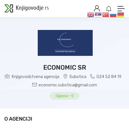
ECONOMIC SR
Knjigovodstvena agencija
Subotica
024 52 84 19
economic.subotica@gmail.com
Oglasa
-
0
O AGENCIJI