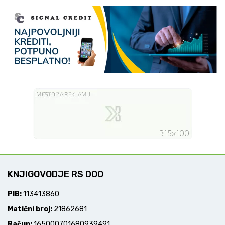
KNJIGOVODJE RS DOO
PIB:
113413860
Matični broj:
21862681
Račun:
165000701680939491