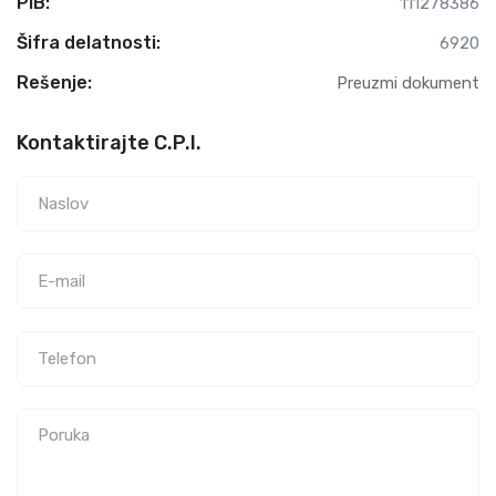
PIB:
111278386
Šifra delatnosti:
6920
Rešenje:
Preuzmi dokument
Kontaktirajte C.P.I.