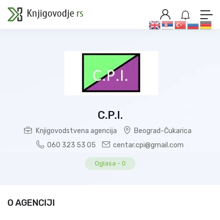
C.P.I.
Knjigovodstvena agencija
Beograd-Čukarica
060 323 53 05
centar.cpi@gmail.com
Oglasa
-
0
O AGENCIJI