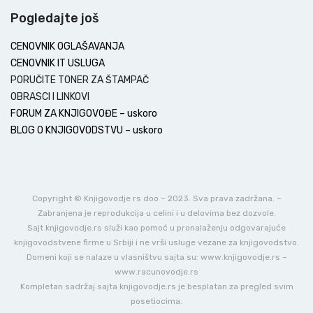
Pogledajte još
CENOVNIK OGLAŠAVANJA
CENOVNIK IT USLUGA
PORUČITE TONER ZA ŠTAMPAČ
OBRASCI I LINKOVI
FORUM ZA KNJIGOVOĐE – uskoro
BLOG O KNJIGOVODSTVU – uskoro
Copyright © Knjigovodje rs doo – 2023. Sva prava zadržana. –
Zabranjena je reprodukcija u celini i u delovima bez dozvole.
Sajt knjigovodje.rs služi kao pomoć u pronalaženju odgovarajuće
knjigovodstvene firme u Srbiji i ne vrši usluge vezane za knjigovodstvo.
Domeni koji se nalaze u vlasništvu sajta su: www.knjigovodje.rs –
www.racunovodje.rs
Kompletan sadržaj sajta knjigovodje.rs je besplatan za pregled svim
posetiocima.