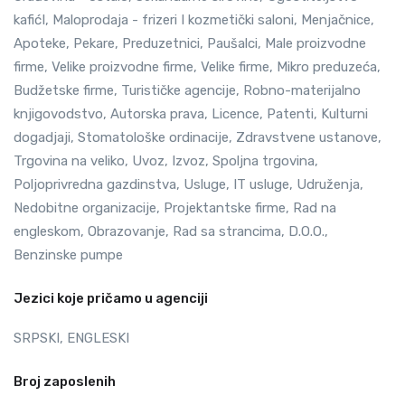
kafićI, Maloprodaja - frizeri I kozmetički saloni, Menjačnice,
Apoteke, Pekare, Preduzetnici, Paušalci, Male proizvodne
firme, Velike proizvodne firme, Velike firme, Mikro preduzeća,
Budžetske firme, Turističke agencije, Robno-materijalno
knjigovodstvo, Autorska prava, Licence, Patenti, Kulturni
dogadjaji, Stomatološke ordinacije, Zdravstvene ustanove,
Trgovina na veliko, Uvoz, Izvoz, Spoljna trgovina,
Poljoprivredna gazdinstva, Usluge, IT usluge, Udruženja,
Nedobitne organizacije, Projektantske firme, Rad na
engleskom, Obrazovanje, Rad sa strancima, D.O.O.,
Benzinske pumpe
Jezici koje pričamo u agenciji
SRPSKI, ENGLESKI
Broj zaposlenih