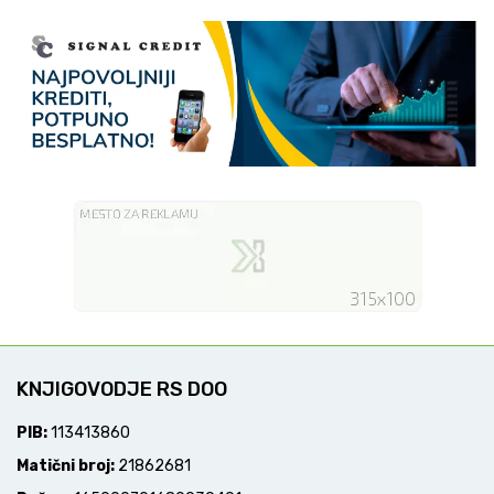
KNJIGOVODJE RS DOO
PIB:
113413860
Matični broj:
21862681