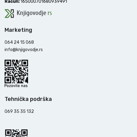
Račun:
165000701680939491
Marketing
064 24 15 068
info@knjigovodje.rs
Tehnička podrška
069 35 35 132