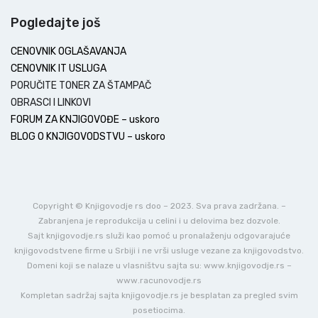
Pogledajte još
CENOVNIK OGLAŠAVANJA
CENOVNIK IT USLUGA
PORUČITE TONER ZA ŠTAMPAČ
OBRASCI I LINKOVI
FORUM ZA KNJIGOVOĐE – uskoro
BLOG O KNJIGOVODSTVU – uskoro
Copyright © Knjigovodje rs doo – 2023. Sva prava zadržana. –
Zabranjena je reprodukcija u celini i u delovima bez dozvole.
Sajt knjigovodje.rs služi kao pomoć u pronalaženju odgovarajuće
knjigovodstvene firme u Srbiji i ne vrši usluge vezane za knjigovodstvo.
Domeni koji se nalaze u vlasništvu sajta su: www.knjigovodje.rs –
www.racunovodje.rs
Kompletan sadržaj sajta knjigovodje.rs je besplatan za pregled svim
posetiocima.