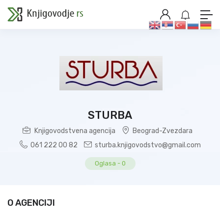
STURBA
Knjigovodstvena agencija
Beograd-Zvezdara
061 222 00 82
sturba.knjigovodstvo@gmail.com
Oglasa
-
0
O AGENCIJI