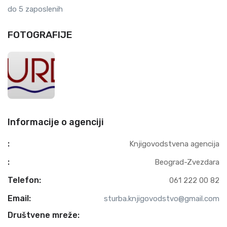
do 5 zaposlenih
FOTOGRAFIJE
Informacije o agenciji
:
Knjigovodstvena agencija
:
Beograd-Zvezdara
Telefon:
061 222 00 82
Email:
sturba.knjigovodstvo@gmail.com
Društvene mreže: