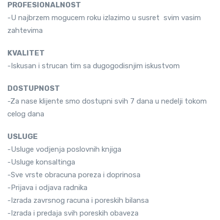
PROFESIONALNOST
-U najbrzem mogucem roku izlazimo u susret svim vasim
zahtevima
KVALITET
-Iskusan i strucan tim sa dugogodisnjim iskustvom
DOSTUPNOST
-Za nase klijente smo dostupni svih 7 dana u nedelji tokom
celog dana
USLUGE
-Usluge vodjenja poslovnih knjiga
-Usluge konsaltinga
-Sve vrste obracuna poreza i doprinosa
-Prijava i odjava radnika
-Izrada zavrsnog racuna i poreskih bilansa
-Izrada i predaja svih poreskih obaveza