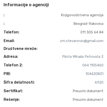
Informacije o agenciji
:
Knjigovodstvena agencija
:
Beograd-Rakovica
Telefon:
011 305 64 84
Email:
zrn.stevanovic@gmail.com
Društvene mreže:
Adresa:
Pilota Mihaila Petrovića 3
Telefon 2:
064 1105460
PIB:
104420831
Šifra delatnosti:
6920
Sertifikat:
Preuzmi dokument
Rešenje:
Preuzmi dokument