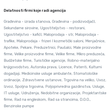
Delatnosti firmi koje radi agencija
Građevina - izrada stanova, Građevina - podizvodjačI,
Sekundarne sirovine, Ugostiteljstvo - restorani,
Ugostiteljstvo - kafićI, Maloprodaja - str, Maloprodaja -
trafike, Maloprodaja - frizeri I kozmetički saloni, Menjačnice,
Apoteke, Pekare, Preduzetnici, Paušalci, Male proizvodne
firme, Velike proizvodne firme, Velike firme, Mikro preduzeća,
Budžetske firme, Turističke agencije, Robno-materijalno
knjigovodstvo, Autorska prava, Licence, Patenti, Kulturni
dogadjaji, Medicinske usluge ambulante, Stomatološke
ordinacije, Zdravstvene ustanove, Trgovina na veliko, Uvoz,
Izvoz, Spoljna trgovina, Poljoprivredna gazdinstva, Usluge,
IT usluge, Udruženja, Nedobitne organizacije, Projektantske
firme, Rad na engleskom, Rad sa strancima, D.O.O.,
Benzinske pumpe