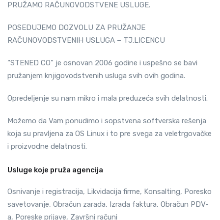
PRUŽAMO RAČUNOVODSTVENE USLUGE.
POSEDUJEMO DOZVOLU ZA PRUŽANJE
RAČUNOVODSTVENIH USLUGA – TJ.LICENCU
“STENED CO” je osnovan 2006 godine i uspešno se bavi
pružanjem knjigovodstvenih usluga svih ovih godina.
Opredeljenje su nam mikro i mala preduzeća svih delatnosti.
Možemo da Vam ponudimo i sopstvena softverska rešenja
koja su pravljena za OS Linux i to pre svega za veletrgovačke
i proizvodne delatnosti.
Usluge koje pruža agencija
Osnivanje i registracija, Likvidacija firme, Konsalting, Poresko
savetovanje, Obračun zarada, Izrada faktura, Obračun PDV-
a, Poreske prijave, Završni računi