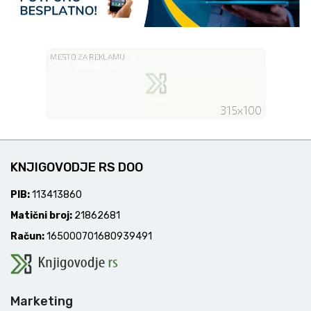
KNJIGOVODJE RS DOO
PIB:
113413860
Matični broj:
21862681
Račun:
165000701680939491
Marketing