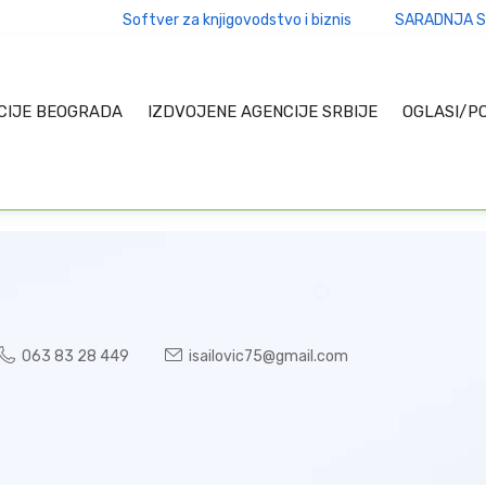
Softver za knjigovodstvo i biznis
SARADNJA S
CIJE BEOGRADA
IZDVOJENE AGENCIJE SRBIJE
OGLASI/P
063 83 28 449
isailovic75@gmail.com