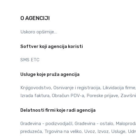
O AGENCIJI
Uskoro opširnije…
Softver koji agencija koristi
SMS ETC
Usluge koje pruža agencija
Knjigovodstvo, Osnivanje i registracija, Likvidacija firm
Izrada faktura, Obračun PDV-a, Poreske prijave, Završni
Delatnosti firmi koje radi agencija
Građevina - podizvodjačI, Građevina - ostalo, Maloprodaja
preduzeća, Trgovina na veliko, Uvoz, Izvoz, Usluge, Udr