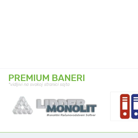
PREMIUM BANERI
*vidljivi na svakoj stranici sajta