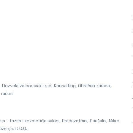
e, Dozvola za boravak i rad, Konsalting, Obračun zarada,
 računi
 - frizeri I kozmetički saloni, Preduzetnici, Paušalci, Mikro
uženja, D.O.O.