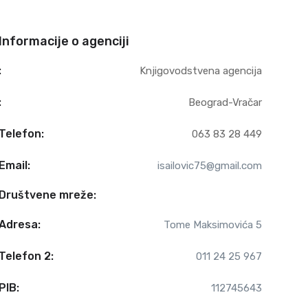
Informacije o agenciji
:
Knjigovodstvena agencija
:
Beograd-Vračar
Telefon:
063 83 28 449
Email:
isailovic75@gmail.com
Društvene mreže:
Adresa:
Tome Maksimovića 5
Telefon 2:
011 24 25 967
PIB:
112745643