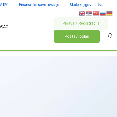
A IPC
Finansijsko savetovanje
Škole knjigovodstva
Prijava
/
Registracija
OSAO
Postavi oglas