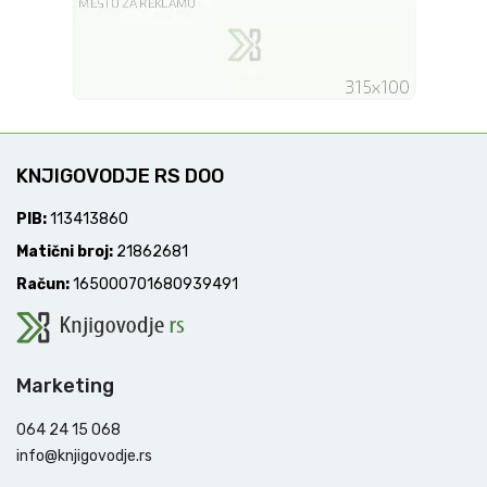
KNJIGOVODJE RS DOO
PIB:
113413860
Matični broj:
21862681
Račun:
165000701680939491
Marketing
064 24 15 068
info@knjigovodje.rs