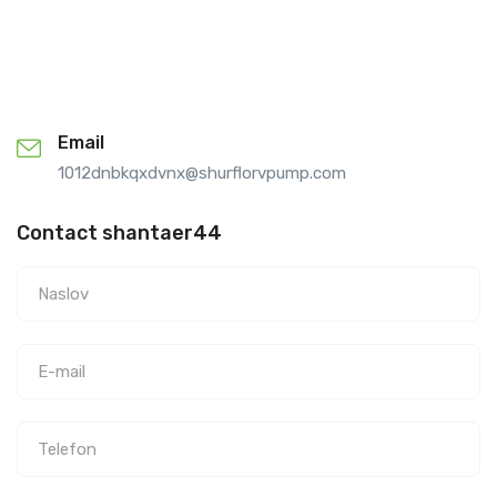
Email
1012dnbkqxdvnx@shurflorvpump.com
Contact shantaer44