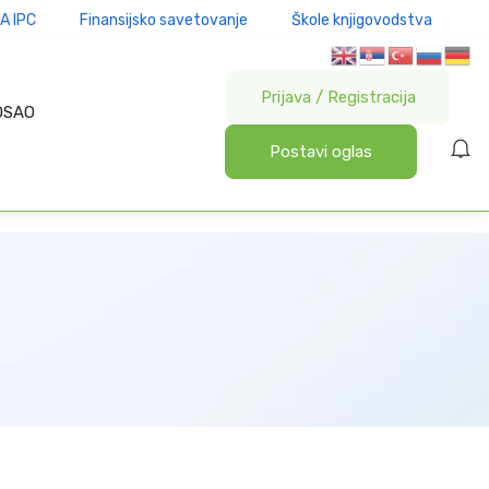
A IPC
Finansijsko savetovanje
Škole knjigovodstva
Prijava
/
Registracija
OSAO
Postavi oglas