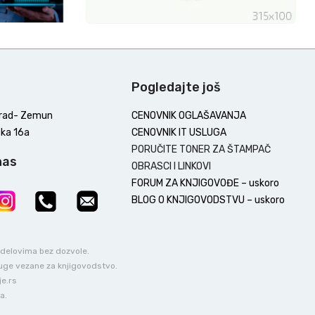
Pogledajte još
rad- Zemun
CENOVNIK OGLAŠAVANJA
ka 16a
CENOVNIK IT USLUGA
PORUČITE TONER ZA ŠTAMPAČ
nas
OBRASCI I LINKOVI
FORUM ZA KNJIGOVOĐE – uskoro
BLOG O KNJIGOVODSTVU – uskoro
u delovima bez dozvole.
luge vezane za knjigovodstvo.
je.rs
a.