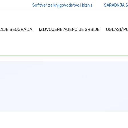
Softver za knjigovodstvo i biznis
SARADNJA S
CIJE BEOGRADA
IZDVOJENE AGENCIJE SRBIJE
OGLASI/P