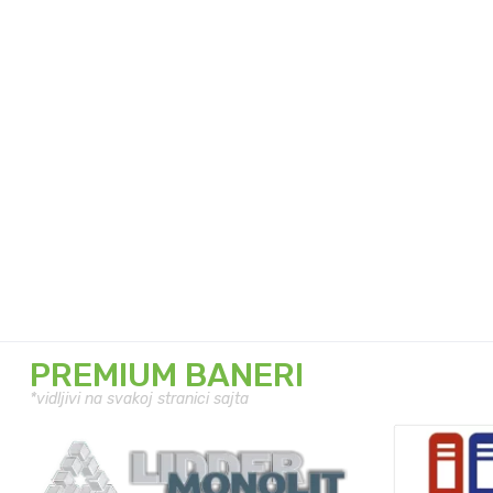
PREMIUM BANERI
*vidljivi na svakoj stranici sajta