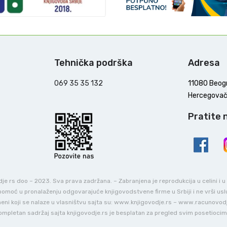
Tehnička podrška
Adresa
069 35 35 132
11080 Beog
Hercegovač
Pratite 
e rs doo – 2023. Sva prava zadržana. – Zabranjena je reprodukcija u celini i 
o pomoć u pronalaženju odgovarajuće knjigovodstvene firme u Srbiji i ne vrši us
ni koji se nalaze u vlasništvu sajta su: www.knjigovodje.rs – www.racunovod
ompletan sadržaj sajta knjigovodje.rs je besplatan za pregled svim posetiocim