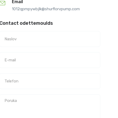
Email
1012qpmpywbjlk@shurflorvpump.com
Contact odettemoulds