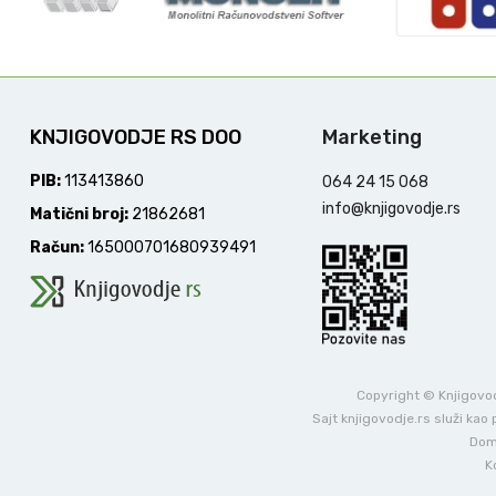
KNJIGOVODJE RS DOO
Marketing
PIB:
113413860
064 24 15 068
info@knjigovodje.rs
Matični broj:
21862681
Račun:
165000701680939491
Copyright © Knjigovodj
Sajt knjigovodje.rs služi ka
Dome
K